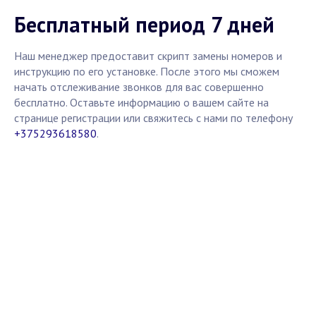
интеграцию
Бесплатный период 7 дней
систем,
применили
Наш менеджер предоставит скрипт замены номеров и
инструменты
инструкцию по его установке. После этого мы сможем
колл-трекинга в
начать отслеживание звонков для вас совершенно
бесплатно. Оставьте информацию о вашем сайте на
трёх регионах
странице регистрации или свяжитесь с нами по телефону
(Беларусь,
+375293618580
.
Казахстан,
Украина),
столкнулись с
Регистрация
интересными
кейсами,
провели
небольшие
исследования и
выпускали
совместные