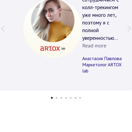
колл-трекингом
уже много лет,
поэтому я с
полной
уверенностью
могу сказать,
Read more
что c- это
Анастасия Павлова
замечательная
Маркетолог ARTOX
команда
lab
профессионалов!
За всё время
нашей работы
мы решили
множеством
вопросов:
провели