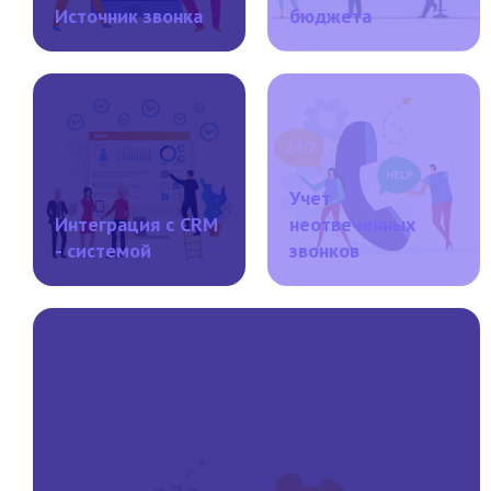
Источник звонка
бюджета
Учет
Интеграция с CRM
неотвеченных
- системой
звонков