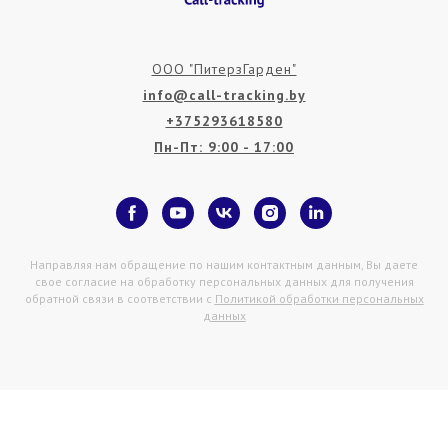
ООО "ПитерзГарден"
info@call-tracking.by
+375293618580
Пн-Пт: 9:00 - 17:00
Направляя нам обращение по нашим контактным данным, Вы даете
свое согласие на обработку персональных данных для получения
обратной связи в соответствии с
Политикой обработки персональных
данных